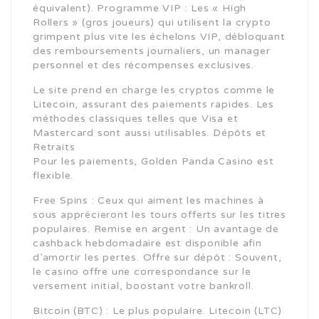
équivalent). Programme VIP : Les « High
Rollers » (gros joueurs) qui utilisent la crypto
grimpent plus vite les échelons VIP, débloquant
des remboursements journaliers, un manager
personnel et des récompenses exclusives.
Le site prend en charge les cryptos comme le
Litecoin, assurant des paiements rapides. Les
méthodes classiques telles que Visa et
Mastercard sont aussi utilisables. Dépôts et
Retraits
Pour les paiements, Golden Panda Casino est
flexible.
Free Spins : Ceux qui aiment les machines à
sous apprécieront les tours offerts sur les titres
populaires. Remise en argent : Un avantage de
cashback hebdomadaire est disponible afin
d’amortir les pertes. Offre sur dépôt : Souvent,
le casino offre une correspondance sur le
versement initial, boostant votre bankroll.
Bitcoin (BTC) : Le plus populaire. Litecoin (LTC)