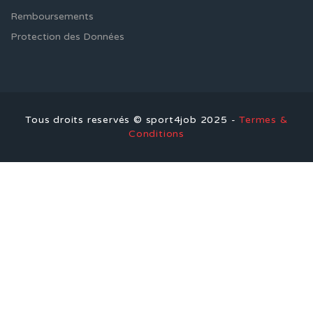
Remboursements
Protection des Données
Tous droits reservés © sport4job 2025 -
Termes &
Conditions