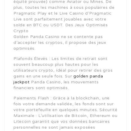
équité prouvée) comme Aviator ou Mines. De
plus, toutes les machines à sous populaires de
Pragmatic Play et le Live Casino d’Pragmatic
Live sont parfaitement jouables avec votre
solde en BTC ou USDT. Des Jeux Optimisés
Crypto
Golden Panda Casino ne se contente pas
d’accepter les cryptos, il propose des jeux
optimisés.
Plafonds Élevés : Les limites de retrait sont
souvent beaucoup plus hautes pour les
utilisateurs crypto, idéal pour retirer des gros
gains en une seule fois. Sur
golden panda
jackpot
Panda Casino, les mouvements
financiers sont optimisés.
Paiements Flash : Grâce à la blockchain, une
fois votre demande validée, les fonds sont sur
votre portefeuille en quelques minutes. Sécurité
Maximale : L’utilisation de Bitcoin, Ethereum ou
Litecoin garantit que vos données bancaires
personnelles ne sont jamais exposées