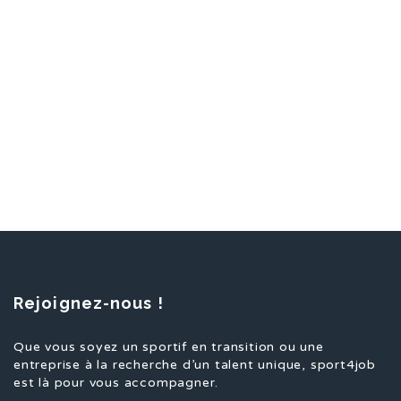
Rejoignez-nous !
Que vous soyez un sportif en transition ou une
entreprise à la recherche d’un talent unique, sport4job
est là pour vous accompagner.