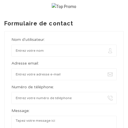
Formulaire de contact
Nom d'utilisateur:
Adresse email:
Numéro de téléphone:
Message: