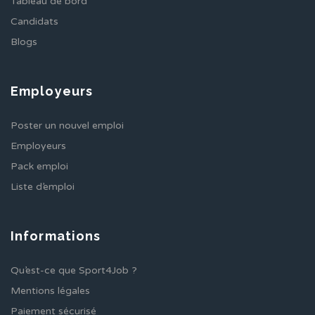
Tableau de bord
Candidats
Blogs
Employeurs
Poster un nouvel emploi
Employeurs
Pack emploi
Liste d’emploi
Informations
Qu’est-ce que Sport4Job ?
Mentions légales
Paiement sécurisé