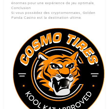
énormes pour une expérience de jeu optimale.
Conclusion
Si vous possédez des cryptomonnaies, Golden
Panda Casino est la destination ultime.